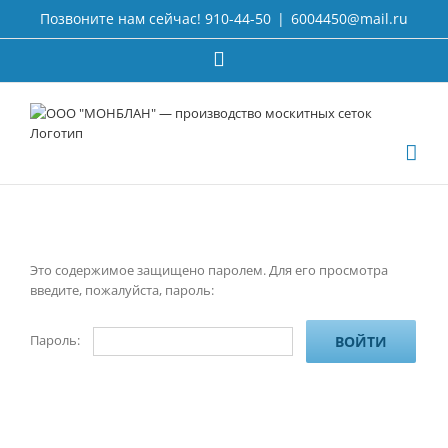
Перейти
Позвоните нам сейчас! 910-44-50
|
6004450@mail.ru
к
содержимому
Email
Это содержимое защищено паролем. Для его просмотра
введите, пожалуйста, пароль:
Пароль: